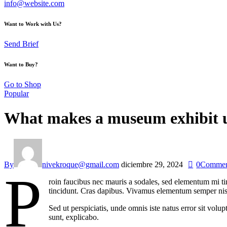
info@website.com
Want to Work with Us?
Send Brief
Want to Buy?
Go to Shop
Popular
What makes a museum exhibit u
By
nivekroque@gmail.com
diciembre 29, 2024
0
Commen
P
roin faucibus nec mauris a sodales, sed elementum mi tin
tincidunt. Cras dapibus. Vivamus elementum semper nisi. 
Sed ut perspiciatis, unde omnis iste natus error sit vol
sunt, explicabo.