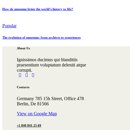
How do museums bring the world’s history to life?
Popular
The evolution of museums: from archives to experiences
About Us
Ignissimos ducimus qui blanditiis
praesentium voluptatum deleniti atque
corrupti.
facebook-
tik-
instagram
1
tok
Contacts
Germany 785 15h Street, Office 478
Berlin, De 81566
View on Google Map
+1 840 841 25 69