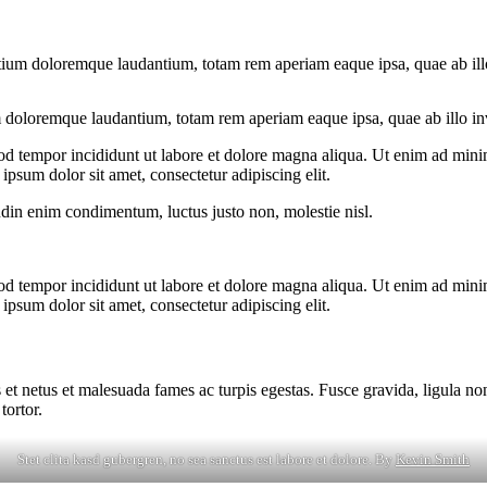
tium doloremque laudantium, totam rem aperiam eaque ipsa, quae ab illo i
 doloremque laudantium, totam rem aperiam eaque ipsa, quae ab illo inven
od tempor incididunt ut labore et dolore magna aliqua. Ut enim ad minim
psum dolor sit amet, consectetur adipiscing elit.
udin enim condimentum, luctus justo non, molestie nisl.
od tempor incididunt ut labore et dolore magna aliqua. Ut enim ad minim
psum dolor sit amet, consectetur adipiscing elit.
 et netus et malesuada fames ac turpis egestas. Fusce gravida, ligula non 
tortor.
Stet clita kasd gubergren, no sea sanctus est labore et dolore. By
Kevin Smith