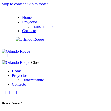
Skip to content
Skip to footer
Home
Proyectos
Transmutantte
Contacto
Close
Home
Proyectos
Transmutantte
Contacto
facebook-
tik-
instagram
1
tok
Have a Project?