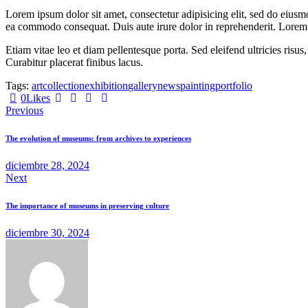
Lorem ipsum dolor sit amet, consectetur adipisicing elit, sed do eiusm
ea commodo consequat. Duis aute irure dolor in reprehenderit. Lorem i
Etiam vitae leo et diam pellentesque porta. Sed eleifend ultricies ri
Curabitur placerat finibus lacus.
Tags:
art
collection
exhibition
gallery
news
painting
portfolio
Twitter-
Facebook
Share-
Copy
0
Likes
Navegación
x
email
URL
Previous
to
de
clipboard
The evolution of museums: from archives to experiences
entradas
diciembre 28, 2024
Next
The importance of museums in preserving culture
diciembre 30, 2024