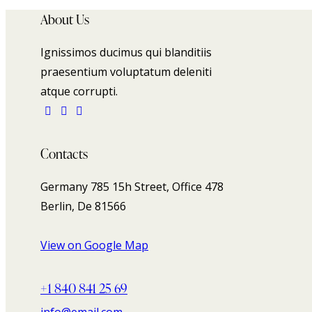
About Us
Ignissimos ducimus qui blanditiis
praesentium voluptatum deleniti
atque corrupti.
facebook-
tik-
instagram
1
tok
Contacts
Germany 785 15h Street, Office 478
Berlin, De 81566
View on Google Map
+1 840 841 25 69
info@email.com