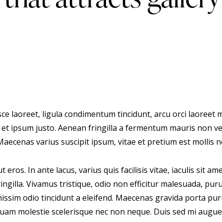
ce laoreet, ligula condimentum tincidunt, arcu orci laoreet m
us et ipsum justo. Aenean fringilla a fermentum mauris non v
ecenas varius suscipit ipsum, vitae et pretium est mollis n
eros. In ante lacus, varius quis facilisis vitae, iaculis sit 
ngilla. Vivamus tristique, odio non efficitur malesuada, pur
nissim odio tincidunt a eleifend. Maecenas gravida porta pu
ac quam molestie scelerisque nec non neque. Duis sed mi augu