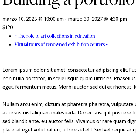
marzo 10, 2025 @ 10:00 am
-
marzo 30, 2027 @ 4:30 pm
$420
«
The role of art collections in education
Virtual tours of renowned exhibition centers
»
Lorem ipsum dolor sit amet, consectetur adipiscing elit. Fus
non nulla porttitor, in scelerisque quam ultricies. Phasell
eget, fermentum metus. Morbi auctor sed dui et rhoncus. Ma
Nullam arcu enim, dictum at pharetra pharetra, vulputate ut 
a cursus nisl aliquam malesuada. Donec suscipit posuere fri
sed blandit ante, eu auctor felis. Vivamus ornare quam dig
placerat eget volutpat eu, ultrices id elit. Sed vel neque 